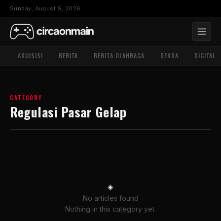
Sunday, August 9, 2026
AKUISISI
BERITA
BERITA OLAHRAGA
DENDA
DIGITAL
CATEGORY
Regulasi Pasar Gelap
◈
No articles found
Nothing in this category yet.