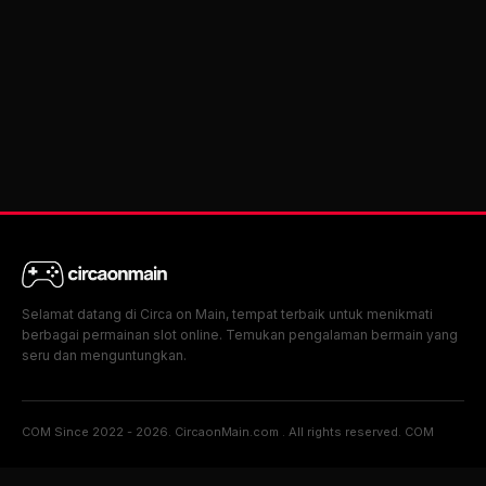
Selamat datang di Circa on Main, tempat terbaik untuk menikmati
berbagai permainan slot online. Temukan pengalaman bermain yang
seru dan menguntungkan.
COM Since 2022 - 2026. CircaonMain.com . All rights reserved. COM