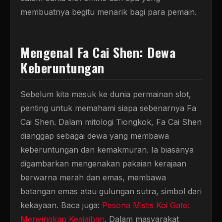
membuatnya begitu menarik bagi para pemain.
Mengenal Fa Cai Shen: Dewa
Keberuntungan
Sebelum kita masuk ke dunia permainan slot,
penting untuk memahami siapa sebenarnya Fa
Cai Shen. Dalam mitologi Tiongkok, Fa Cai Shen
dianggap sebagai dewa yang membawa
keberuntungan dan kemakmuran. Ia biasanya
digambarkan mengenakan pakaian kerajaan
berwarna merah dan emas, membawa
batangan emas atau gulungan sutra, simbol dari
kekayaan. Baca juga:
Pesona Mistis Koi Gate:
Menyingkap Keajaiban
. Dalam masyarakat