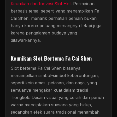
Keunikan dan Inovasi Slot Hot
. Permainan
berbasis tema, seperti yang menampilkan Fa
Cai Shen, menarik perhatian pemain bukan
hanya karena peluang menangnya tetapi juga
karena pengalaman budaya yang
ditawarkannya.
Keunikan Slot Bertema Fa Cai Shen
Slot bertema Fa Cai Shen biasanya
menampilkan simbol-simbol keberuntungan,
seperti koin emas, petasan, dan naga, yang
semuanya mengakar kuat dalam tradisi
Tiongkok. Desain visual yang cerah dan penuh
warna menciptakan suasana yang hidup,
sedangkan efek suara tradisional menambah