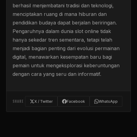
berhasil menjembatani tradisi dan teknologi,
menciptakan ruang di mana hiburan dan
pendidikan budaya dapat berjalan beriringan.
Pengaruhnya dalam dunia slot online tidak
hanya sekedar tren sementara, tetapi telah
menjadi bagian penting dari evolusi permainan
digital, menawarkan kesempatan baru bagi
pemain untuk mengeksplorasi keberuntungan
dengan cara yang seru dan informatif.
SHARE
X / Twitter
Facebook
WhatsApp