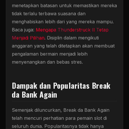
menetapkan batasan untuk memastikan mereka
tidak terlalu terbawa suasana dan
menghabiskan lebih dari yang mereka mampu.
Baca juga:
Mengapa Thunderstruck II Tetap
Menjadi Pilihan
. Disiplin dalam mengikuti
anggaran yang telah ditetapkan akan membuat
pengalaman bermain menjadi lebih
menyenangkan dan bebas stres.
Dampak dan Popularitas Break
da Bank Again
Semenjak diluncurkan, Break da Bank Again
telah mencuri perhatian para pemain slot di
seluruh dunia. Popularitasnya tidak hanya