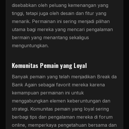
disebabkan oleh peluang kemenangan yang
tinggi, tetapi juga oleh desain dan fitur yang
menarik. Permainan ini sering menjadi pilihan
utama bagi mereka yang mencari pengalaman
bermain yang menantang sekaligus
menguntungkan.
Komunitas Pemain yang Loyal
Banyak pemain yang telah menjadikan Break da
Bank Again sebagai favorit mereka karena
kemampuan permainan ini untuk
menggabungkan elemen keberuntungan dan
strategi. Komunitas pemain yang loyal sering
berbagi tips dan pengalaman mereka di forum
online, memperkaya pengetahuan bersama dan