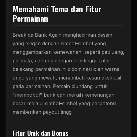
Memahami Tema dan Fitur
Permainan
Break da Bank Again menghadirkan desain
yang elegan dengan simbol-simbol yang
menggambarkan kemewahan, seperti peti uang,
permata, dan cek dengan nilai tinggi. Latar
belakang permainan ini didominasi oleh warna
ungu yang mewah, menambah kesan eksklusif
pada permainan. Pemain diundang untuk
"membobol" bank dan meraih kemenangan
besar melalui simbol-simbol yang berpotensi
memberikan payout tinggi.
Fitur Unik dan Bonus