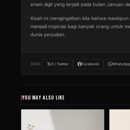
enam digit yang terjadi pada bulan Januari d
Kisah ini mengingatkan kita bahwa meskipun 
menjadi inspirasi bagi banyak orang untuk 
dunia perjudian.
SHARE
X / Twitter
Facebook
WhatsAp
YOU MAY ALSO LIKE