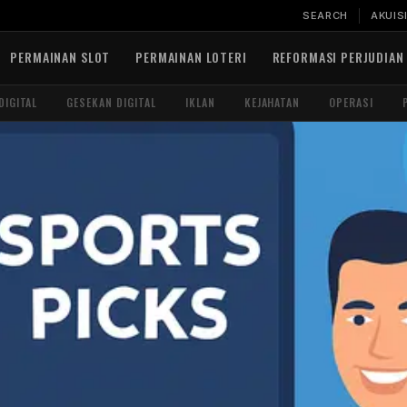
SEARCH
AKUISI
PERMAINAN SLOT
PERMAINAN LOTERI
REFORMASI PERJUDIAN
DIGITAL
GESEKAN DIGITAL
IKLAN
KEJAHATAN
OPERASI