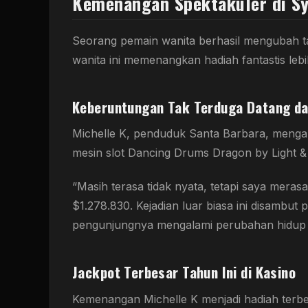
Kemenangan Spektakuler di Sy
Seorang pemain wanita berhasil mengubah t
wanita ini memenangkan hadiah fantastis leb
Keberuntungan Tak Terduga Datang dar
Michelle K, penduduk Santa Barbara, mengaku
mesin slot Dancing Drums Dragon by Light &
“Masih terasa tidak nyata, tetapi saya mera
$1.278.830. Kejadian luar biasa ini disambut
pengunjungnya mengalami perubahan hidup s
Jackpot Terbesar Tahun Ini di Kasino
Kemenangan Michelle K menjadi hadiah terbe